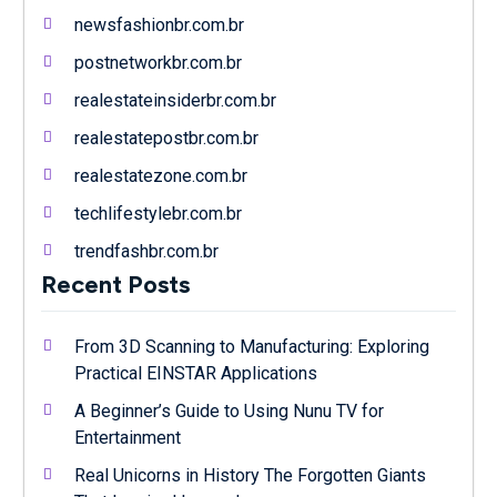
newsfashionbr.com.br
postnetworkbr.com.br
realestateinsiderbr.com.br
realestatepostbr.com.br
realestatezone.com.br
techlifestylebr.com.br
trendfashbr.com.br
Recent Posts
From 3D Scanning to Manufacturing: Exploring
Practical EINSTAR Applications
A Beginner’s Guide to Using Nunu TV for
Entertainment
Real Unicorns in History The Forgotten Giants