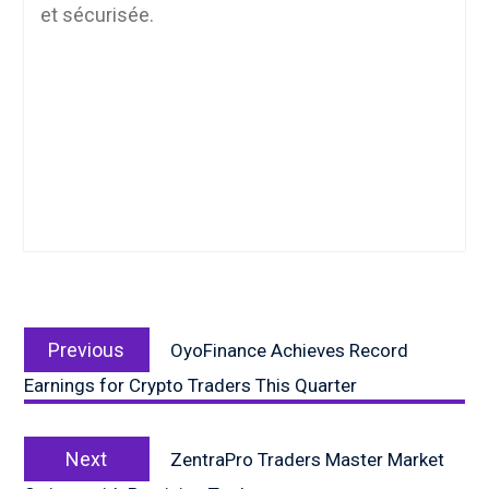
et sécurisée.
Post
Previous
navigation
Previous
OyoFinance Achieves Record
post:
Earnings for Crypto Traders This Quarter
Next
Next
ZentraPro Traders Master Market
post: